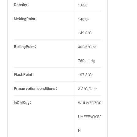
Density：
1.623
MeltingPoint：
148.8-
149.0°C
BoilingPoint：
402.6°C at
760mmHg
FlashPoint：
197.3°C
Preservation conditions：
2-8°C,Dark
InChIKey：
WHHVZQZQGUTYJM-
UHFFFAOYSA-
N