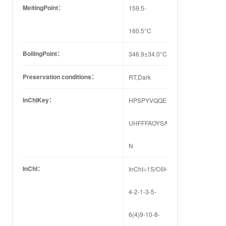
MeltingPoint：
159.5-
160.5°C
BoilingPoint：
346.9±34.0°C(Predicted)
Preservation conditions：
RT,Dark
InChIKey：
HPSPYVQQELOQOO-
UHFFFAOYSA-
N
InChI：
InChI=1S/C6H5N3Se/c7-
4-2-1-3-5-
6(4)9-10-8-