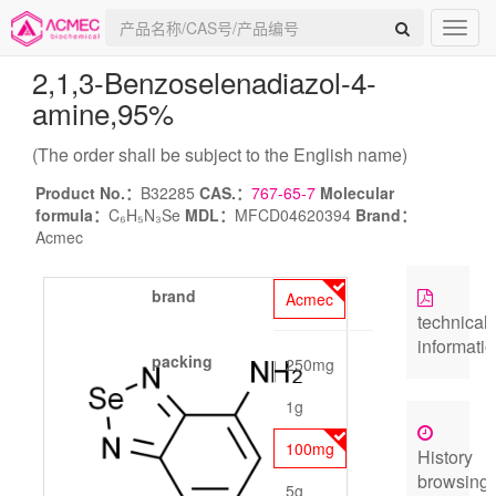
2,1,3-Benzoselenadiazol-4-
amine
,95%
(The order shall be subject to the English name)
Product No.：
B32285
CAS.：
767-65-7
Molecular
formula：
C₆H₅N₃Se
MDL：
MFCD04620394
Brand：
Acmec
brand
Acmec
technical
informati
packing
250mg
1g
100mg
History
browsing
5g