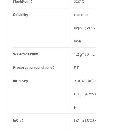
FlashPoint：
230°C
Solubility：
DMSO:10
mg/mL(59.15
mM)
WaterSolubility：
1.2 g/100 mL
Preservation conditions：
RT
InChIKey：
XDDAORKBJWWYJS-
UHFFFAOYSA-
N
InChI：
InChI=1S/C3H8NO5P/c5-