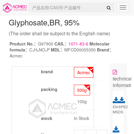
Glyphosate
,BR, 95%
(The order shall be subject to the English name)
Product No.：
G97900
CAS.：
1071-83-6
Molecular
formula：
C₃H₈NO₅P
MDL：
MFCD00055350
Brand：
Acmec
brand
Acmec
technical
informati
packing
500g
100g
EN-
SPEC
MSDS
stock
In Stock