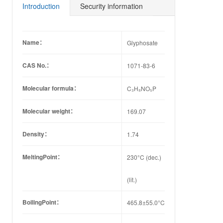
66-5
14-8
44-1
99-4
18-4
60-7
Introduction
Security information
Name：
Glyphosate
CAS No.：
1071-83-6
Molecular formula：
C₃H₈NO₅P
Molecular weight：
169.07
Density：
1.74
MeltingPoint：
230°C (dec.)
(lit.)
BoilingPoint：
465.8±55.0°C(Predicted)