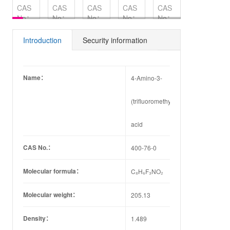
CAS
CAS
CAS
CAS
CAS
CAS
No：
No：
No：
No：
No：
No：
121343-
57981-
756814-
54198-
149353-
82-6
02-9
14-9
81-1
95-7
Introduction
Security information
Name：
4-Amino-3-
(trifluoromethyl)benzoic
acid
CAS No.：
400-76-0
Molecular formula：
C₈H₆F₃NO₂
Molecular weight：
205.13
Density：
1.489