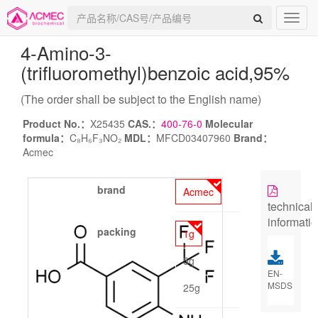
4-Amino-3-
(trifluoromethyl)benzoic acid
,95%
(The order shall be subject to the English name)
Product No.：
X25435
CAS.：
400-76-0
Molecular
formula：
C₈H₆F₃NO₂
MDL：
MFCD03407960
Brand：
Acmec
brand
Acmec
technical
informati
packing
1g
5g
EN-
MSDS
25g