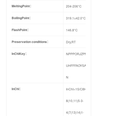
MeltingPoint：
204-206°C
BoilingPoint：
319.1±42.0°C(Predicted)
FlashPoint：
146.8°C
Preservation conditions：
Dry,RT
InChIKey：
NPPPORJZPNJXNQ-
UHFFFAOYSA-
N
InChI：
InChI=1S/C8H6F3NO2/c9-
8(10,11)5-3-
4(7(13)14)1-