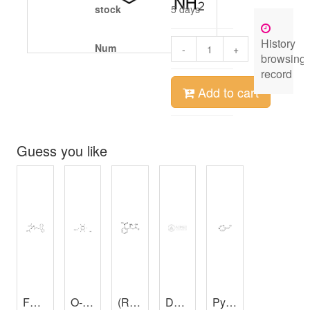
stock
5 days
History
Num
-
+
browsing
record
Add to cart
Guess you like
Fmoc-Glu-OH
O-(2,3,4,5,6-Pentafluorobenzyl)hydroxylamine hydrochloride
,
98%
(R)-3-Amino-3-(2-nitrophenyl)propanoic acid
DSPE PEG Amine，DSPE-PEG-NH2,0.6K
Pyrimidine, 4-(chloromethyl)- (9CI)
2-(tert-Butoxycarbonyl)-1，2，3，4-tetrahydroisoquinoline-7-carboxylic acid