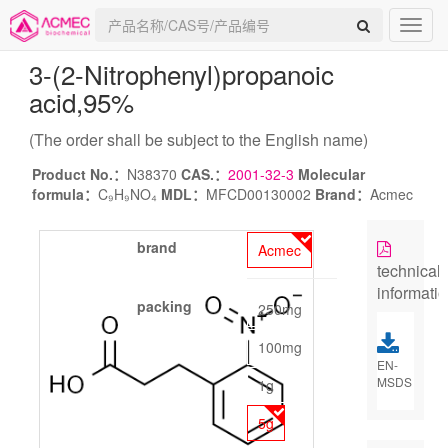
3-(2-Nitrophenyl)propanoic
acid
,95%
(The order shall be subject to the English name)
Product No.：
N38370
CAS.：
2001-32-3
Molecular
formula：
C₉H₉NO₄
MDL：
MFCD00130002
Brand：
Acmec
brand
Acmec
technical
informati
packing
250mg
100mg
EN-
MSDS
1g
5g