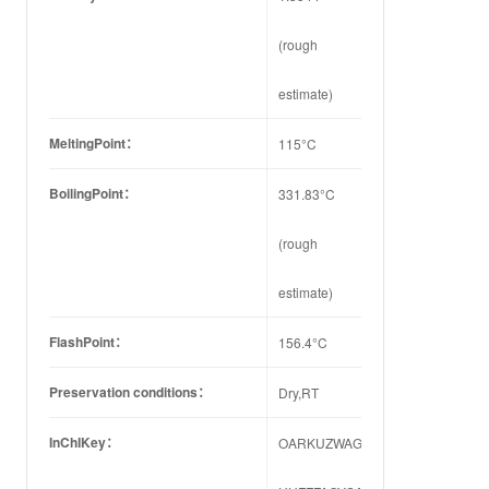
(rough
estimate)
MeltingPoint：
115°C
BoilingPoint：
331.83°C
(rough
estimate)
FlashPoint：
156.4°C
Preservation conditions：
Dry,RT
InChIKey：
OARKUZWAGHQLSL-