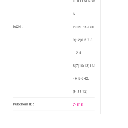
UHFFFAOYSA-
N
InChI：
InChI=1S/C9H9NO4/c11-
9(12)6-5-7-3-
1-2-4-
8(7)10(13)14/h1-
4H,5-6H2,
(H,11,12)
Pubchem ID：
74818