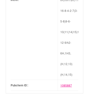
16-8-4-2-7(3-
5-8)9-6-
10(11(14)15)13-
12-9/h2-
6H,1H3,
(H,12,13)
(H,14,15)
Pubchem ID：
1085887