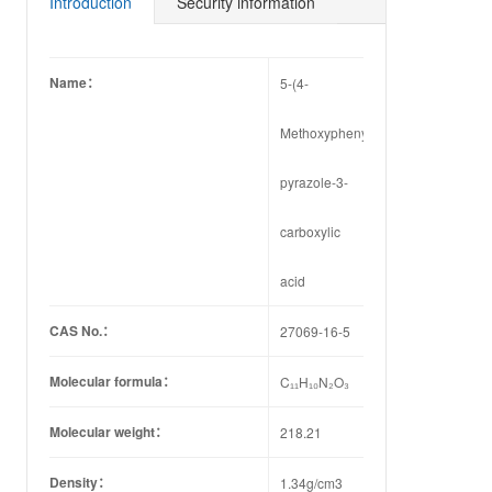
Introduction
Security information
Name：
5-(4-
Methoxyphenyl)-1H-
pyrazole-3-
carboxylic
acid
CAS No.：
27069-16-5
Molecular formula：
C₁₁H₁₀N₂O₃
Molecular weight：
218.21
Density：
1.34g/cm3