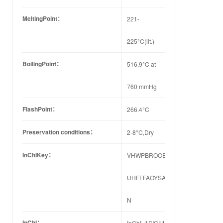
MeltingPoint：
221-
225°C(lit.)
BoilingPoint：
516.9°C at
760 mmHg
FlashPoint：
266.4°C
Preservation conditions：
2-8°C,Dry
InChIKey：
VHWPBROOEIJLIW-
UHFFFAOYSA-
N
InChI：
InChI=1S/C11H10N2O3/c1-