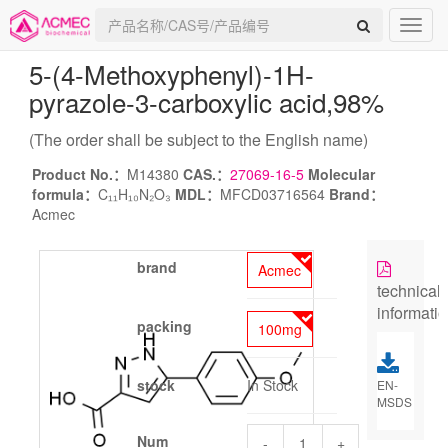
5-(4-Methoxyphenyl)-1H-
pyrazole-3-carboxylic acid
,98%
(The order shall be subject to the English name)
Product No.：
M14380
CAS.：
27069-16-5
Molecular
formula：
C₁₁H₁₀N₂O₃
MDL：
MFCD03716564
Brand：
Acmec
brand
Acmec
technical
informati
packing
100mg
stock
In Stock
EN-
MSDS
Num
-
+