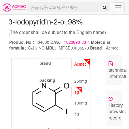
3-Iodopyridin-2-ol
,98%
(The order shall be subject to the English name)
Product No.：
I34030
CAS.：
1822890-83-4
Molecular
formula：
C₅H₄INO
MDL：
MFCD09835279
Brand：
Acmec
brand
Acmec
technical
informati
packing
250mg
1g
100mg
History
browsing
5g
record