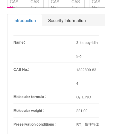
CAS
CAS
CAS
CAS
CAS
CAS
No：
No：
No：
No：
No：
No：
1092348-
6282-
709649-
1241683-
1199782-
77086-
30-5
00-4
58-1
70-4
67-6
22-7
Introduction
Security information
Name：
3-Iodopyridin-
2-ol
CAS No.：
1822890-83-
4
Molecular formula：
C₅H₄INO
Molecular weight：
221.00
Preservation conditions：
RT，惰性气体