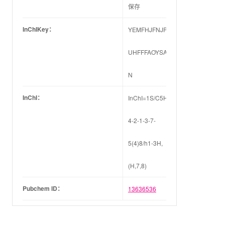
保存
InChIKey：
YEMFHJFNJPXYOE-
UHFFFAOYSA-
N
InChI：
InChI=1S/C5H4INO/c6-
4-2-1-3-7-
5(4)8/h1-3H,
(H,7,8)
Pubchem ID：
13636536