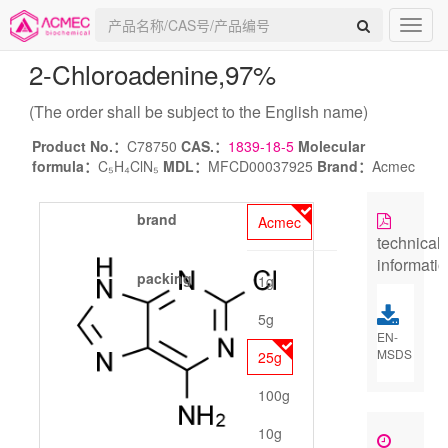
2-Chloroadenine
,97%
(The order shall be subject to the English name)
Product No.：
C78750
CAS.：
1839-18-5
Molecular
formula：
C₅H₄ClN₅
MDL：
MFCD00037925
Brand：
Acmec
brand
Acmec
technical
informati
packing
1g
5g
EN-
MSDS
25g
100g
10g