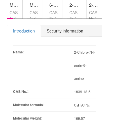
Methyltrioctylammonium bromide
Mordant Blue 9 Dye content 50 %
6-Gingerol
,
2-Acetamidophenylboronic acid
98%
,
97%
2-Methylbenzofuran
,
-
Benzensulfonic acid
CAS
CAS
CAS
CAS
CAS
CAS
No：
No：
No：
No：
No：
No：
35675-
3624-
23513-
169760-
4265-
98-
80-0
68-8
14-6
16-1
25-2
11-3
Introduction
Security information
Name：
2-Chloro-7H-
purin-6-
amine
CAS No.：
1839-18-5
Molecular formula：
C₅H₄ClN₅
Molecular weight：
169.57