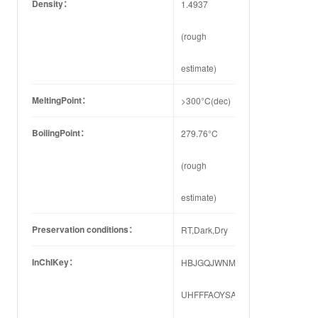
Density：
1.4937
(rough
estimate)
MeltingPoint：
>300°C(dec)
BoilingPoint：
279.76°C
(rough
estimate)
Preservation conditions：
RT,Dark,Dry
InChIKey：
HBJGQJWNMZDFKL-
UHFFFAOYSA-