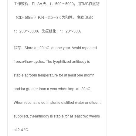
工作效价：ELISA法：1：500～5000，用TMB作底物
（OD450nm）P/N＝2.5～3.0为阳性。 免疫印迹：
1：200～5000。免疫组化：1：20～500。
储存：Store at -20 oC for one year. Avoid repeated
freeze/thaw cycles. The lyophilized antibody is
stable at room temperature for at least one month
and for greater than a year when kept at -20oC.
When reconstituted in sterile distilled water or diluent
supplied, theantibody is stable for at least two weeks
at 2-4 °C.