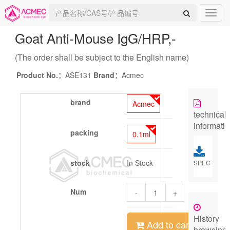
Goat Anti-Mouse IgG/HRP
,-
(The order shall be subject to the English name)
Product No.：
ASE131
Brand：
Acmec
brand
Acmec
technical
informati
packing
0.1ml
stock
In Stock
SPEC
Num
-
+
History
Add to cart
browsing